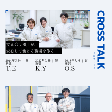
CROSS TALK
支え合う風土が、
安心して働ける職場を作る
クロストーク
2014年入社 ｜ 業
2022年入社 ｜ 製
2018年入社 ｜ 営
務課
造部
業部
T.E
K.Y
O.S