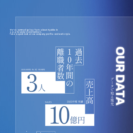
W
e
'
v
e
s
u
m
m
e
d
u
p
k
e
y
f
a
c
t
s
a
b
o
u
t
K
y
o
k
k
o
i
n
e
a
s
y
-
t
o
-
u
n
d
e
r
s
t
a
n
d
n
u
m
b
e
r
s
.
T
a
k
e
a
q
u
i
c
k
l
o
o
k
a
t
o
u
r
c
o
m
p
a
n
y
p
r
o
f
i
l
e
a
n
d
w
o
r
k
s
t
y
l
e
.
OUR DATA
データで知る旭光