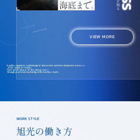
VIEW MORE
K
y
o
k
k
o
s
u
p
p
o
r
t
s
t
e
c
h
n
o
l
o
g
i
c
a
l
i
n
n
o
v
a
t
i
o
n
a
n
d
d
e
v
e
l
o
p
m
e
n
t
a
c
r
o
s
s
a
w
i
d
e
r
a
n
g
e
o
f
f
i
e
l
d
s
f
r
o
m
o
u
t
e
r
s
p
a
c
e
t
o
t
h
e
d
e
e
p
s
e
a
—
t
h
r
o
u
g
h
p
r
e
c
i
s
i
o
n
m
a
c
h
i
n
i
n
g
w
i
t
h
m
a
c
h
i
n
e
t
o
o
l
s
.
WORK STYLE
旭光の働き方