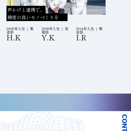
声かけと連携で、
精度の高いモノづくりを
2005年入社 ｜ 製
2009年入社 ｜ 営
2014年入社 ｜ 製
造部
業部
造部
H.K
Y.K
I.R
CONTACT