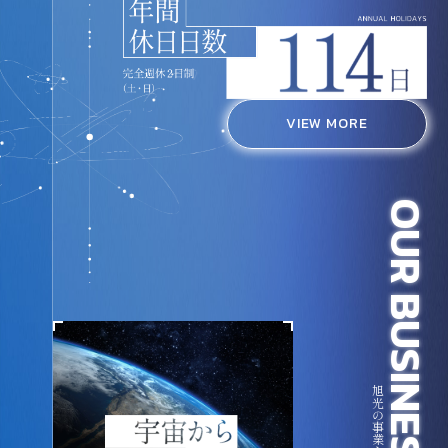
VIEW MORE
OUR
BUSINESS
旭光の事業を知る