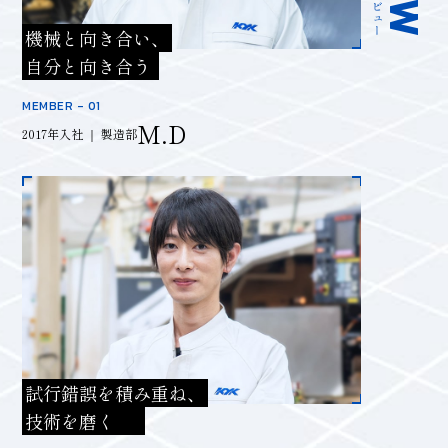
機械と向き合い、
自分と向き合う
MEMBER - 01
M.D
2017年入社 ｜ 製造部
試行錯誤を積み重ね、
技術を磨く