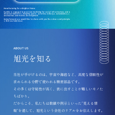
M
a
n
u
f
a
c
t
u
r
i
n
g
f
o
r
a
B
r
i
g
h
t
e
r
F
u
t
u
r
e
K
y
o
k
k
o
i
s
e
n
g
a
g
e
d
i
n
p
r
e
c
i
s
i
o
n
m
a
c
h
i
n
i
n
g
f
o
r
s
o
c
i
a
l
i
n
f
r
a
s
t
r
u
c
t
u
r
e
a
n
d
a
d
v
a
n
c
e
d
i
n
d
u
s
t
r
i
e
s
,
i
n
c
l
u
d
i
n
g
s
p
a
c
e
,
a
v
i
a
t
i
o
n
,
r
a
i
l
w
a
y
s
,
a
u
t
o
m
o
b
i
l
e
s
,
c
o
n
s
t
r
u
c
t
i
o
n
,
a
n
d
m
a
r
i
n
e
d
e
v
e
l
o
p
m
e
n
t
.
G
o
i
n
g
f
o
r
w
a
r
d
,
w
e
w
o
u
l
d
l
i
k
e
t
o
s
h
a
r
e
w
i
t
h
y
o
u
t
h
e
v
a
l
u
e
s
a
n
d
p
r
i
n
c
i
p
l
e
s
t
h
a
t
w
e
h
o
l
d
d
e
a
r
.
ABOUT US
旭光を知る
当社が手がけるのは、宇宙や海底など、高度な信頼性が
求められる分野で使われる精密部品です。
その多くは守秘性が高く、表に出すことが難しいモノた
ちばかり。
だからこそ、私たちは数値や例示といった“見える情
報”を通して、旭光という会社のリアルをお伝えします。