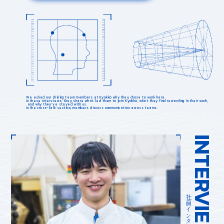
W
e
a
s
k
e
d
o
u
r
s
h
i
n
i
n
g
t
e
a
m
m
e
m
b
e
r
s
a
t
K
y
o
k
k
o
w
h
y
t
h
e
y
c
h
o
s
e
t
o
w
o
r
k
h
e
r
e
.
I
n
t
h
e
s
e
i
n
t
e
r
v
i
e
w
s
,
t
h
e
y
s
h
a
r
e
w
h
a
t
l
e
d
t
h
e
m
t
o
j
o
i
n
K
y
o
k
k
o
,
w
h
a
t
t
h
e
y
f
i
n
d
r
e
w
a
r
d
i
n
g
i
n
t
h
e
i
r
w
o
r
k
,
a
n
d
w
h
y
t
h
e
y
’
v
e
s
t
a
y
e
d
w
i
t
h
u
s
.
I
n
t
h
e
c
r
o
s
s
-
t
a
l
k
s
e
c
t
i
o
n
,
m
e
m
b
e
r
s
d
i
s
c
u
s
s
c
o
m
m
u
n
i
c
a
t
i
o
n
a
c
r
o
s
s
t
e
a
m
s
.
INTERVIEW
社員インタビュー