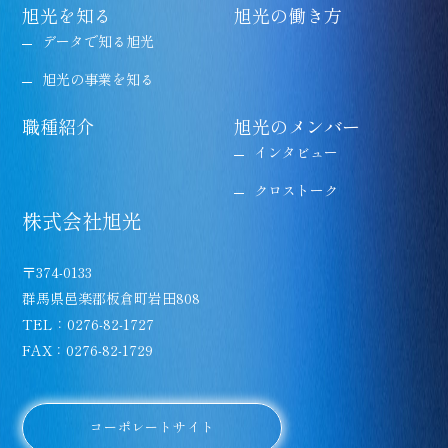
旭光を知る
旭光の働き方
データで知る旭光
旭光の事業を知る
職種紹介
旭光のメンバー
インタビュー
クロストーク
株式会社旭光
〒374-0133
群馬県邑楽郡板倉町岩田808
TEL：0276-‍82-1727
FAX：0276-‍82-1729
コーポレートサイト