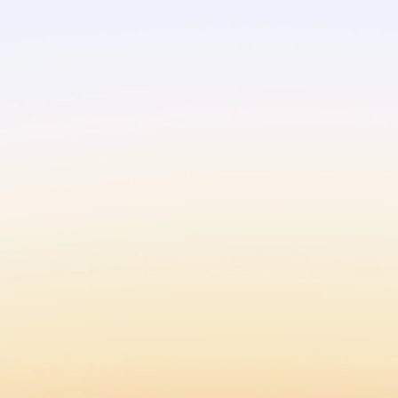
Fax
24時間受付
0276‍-82-1729
TOP
旭光の歴史
メッセージ
会社情報
環境への取り組み
事業案内
事業内容
ニュース
製作事例
採用情報
生産体制
お問い合わせ
生産技術・品質管理
保有設備
プライバシーポリシー
株式会社旭光
〒374-0133