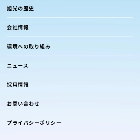
旭光の歴史
2024.08.29
採用情報
会社情報
群馬大学PBL教育実施
環境への取り組み
ニュース
TOP
ニュース
Page Top
採用情報
お問い合わせ
お電話・FAXでの
お問い合わせはこちらから
Tel
受付時間 | 9:00～18:00
プライバシーポリシー
0276-82-1727